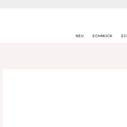
Zum
Inhalt
springen
NEU
SCHMUCK
E